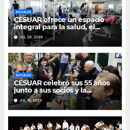
SOCIALES
CESUAR ofrece un espacio
integral para la salud, el
entrenamiento y el bienestar
JUL 29, 2026
SOCIALES
CESUAR celebró sus 55 años
junto a sus socios y la
comunidad de Azul
JUL 16, 2026