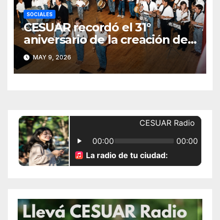
SOCIALES
CESUAR recordó el 31°
aniversario de la creación de
la Agrupación de Bandas San
MAY 9, 2026
Gabriel