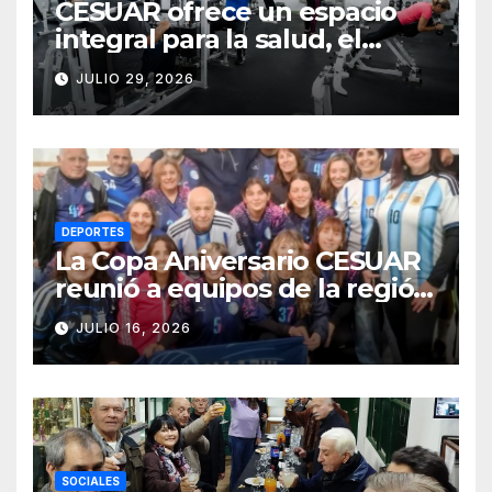
CESUAR ofrece un espacio
integral para la salud, el
entrenamiento y el bienestar
JULIO 29, 2026
DEPORTES
La Copa Aniversario CESUAR
reunió a equipos de la región
en una jornada de newcom y
JULIO 16, 2026
camaradería
SOCIALES