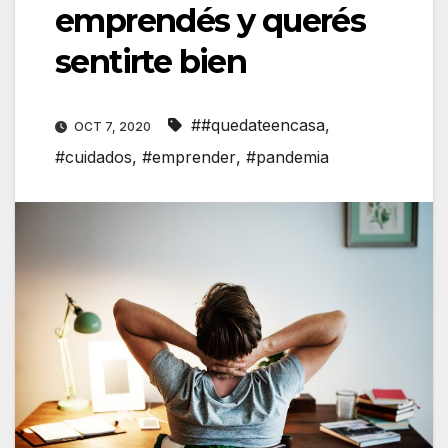
emprendés y querés
sentirte bien
##quedateencasa
,
OCT 7, 2020
#cuidados
,
#emprender
,
#pandemia