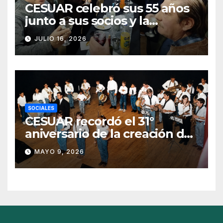
CESUAR celebró sus 55 años
junto a sus socios y la
comunidad de Azul
JULIO 16, 2026
SOCIALES
CESUAR recordó el 31°
aniversario de la creación de
la Agrupación de Bandas San
MAYO 9, 2026
Gabriel