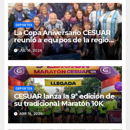
DEPORTES
La Copa Aniversario CESUAR
reunió a equipos de la región
en una jornada de newcom y
JUL 16, 2026
camaradería
DEPORTES
CESUAR lanza la 9ª edición de
su tradicional Maratón 10K
ABR 16, 2026