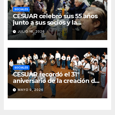
SOCIALES
CESUAR celebró sus 55 años
junto a sus socios y la
comunidad de Azul
JULIO 16, 2026
SOCIALES
CESUAR recordó el 31°
aniversario de la creación de
la Agrupación de Bandas San
MAYO 9, 2026
Gabriel