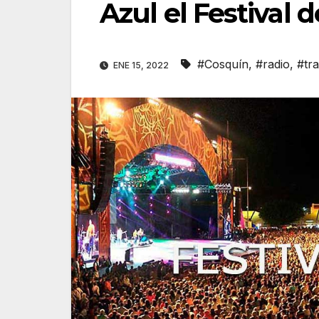
Azul el Festival 
#Cosquín
,
#radio
,
#tr
ENE 15, 2022