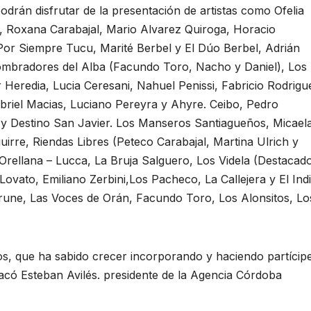
odrán disfrutar de la presentación de artistas como Ofelia
s, Roxana Carabajal, Mario Alvarez Quiroga, Horacio
Por Siempre Tucu, Marité Berbel y El Dúo Berbel, Adrián
mbradores del Alba (Facundo Toro, Nacho y Daniel), Los
 Heredia, Lucia Ceresani, Nahuel Penissi, Fabricio Rodrigu
abriel Macias, Luciano Pereyra y Ahyre. Ceibo, Pedro
d y Destino San Javier. Los Manseros Santiagueños, Micael
irre, Riendas Libres (Peteco Carabajal, Martina Ulrich y
Orellana – Lucca, La Bruja Salguero, Los Videla (Destacad
ovato, Emiliano Zerbini,Los Pacheco, La Callejera y El Ind
rune, Las Voces de Orán, Facundo Toro, Los Alonsitos, Lo
nos, que ha sabido crecer incorporando y haciendo partícip
có Esteban Avilés. presidente de la Agencia Córdoba