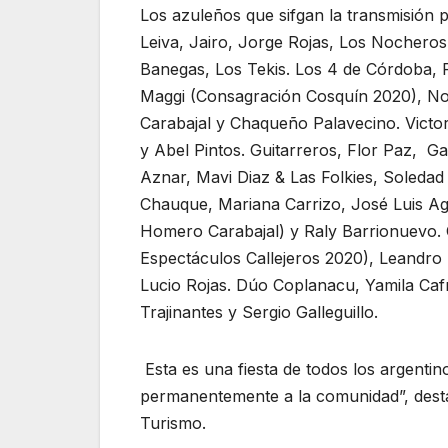
Los azuleños que sifgan la transmisión p
Leiva, Jairo, Jorge Rojas, Los Nochero
Banegas, Los Tekis. Los 4 de Córdoba, 
Maggi (Consagración Cosquín 2020), No
Carabajal y Chaqueño Palavecino. Victor
y Abel Pintos. Guitarreros, Flor Paz, G
Aznar, Mavi Diaz & Las Folkies, Soleda
Chauque, Mariana Carrizo, José Luis Agu
Homero Carabajal) y Raly Barrionuevo. 
Espectáculos Callejeros 2020), Leandro L
Lucio Rojas. Dúo Coplanacu, Yamila Caf
Trajinantes y Sergio Galleguillo.
Esta es una fiesta de todos los argenti
permanentemente a la comunidad”, desta
Turismo.