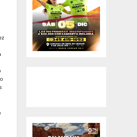
ez
a
o
io
s
e