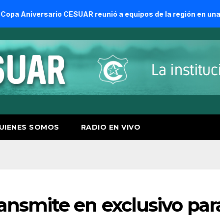
io CESUAR reunió a equipos de la región en una jornada de n
UIENES SOMOS
RADIO EN VIVO
nsmite en exclusivo par