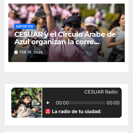
DEPORTES
CESUAR y el Círculo Árabe de
Azul organizan la corre
caminata “Día de la Mujer
FEB 18, 2026
CESUAR 2026”