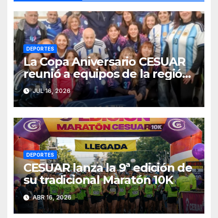
DEPORTES
La Copa Aniversario CESUAR
reunió a equipos de la región
en una jornada de newcom y
JUL 16, 2026
camaradería
DEPORTES
CESUAR lanza la 9ª edición de
su tradicional Maratón 10K
ABR 16, 2026