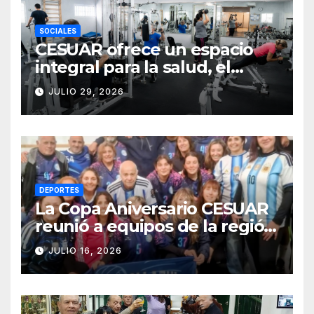
SOCIALES
CESUAR ofrece un espacio
integral para la salud, el
entrenamiento y el bienestar
JULIO 29, 2026
DEPORTES
La Copa Aniversario CESUAR
reunió a equipos de la región
en una jornada de newcom y
JULIO 16, 2026
camaradería