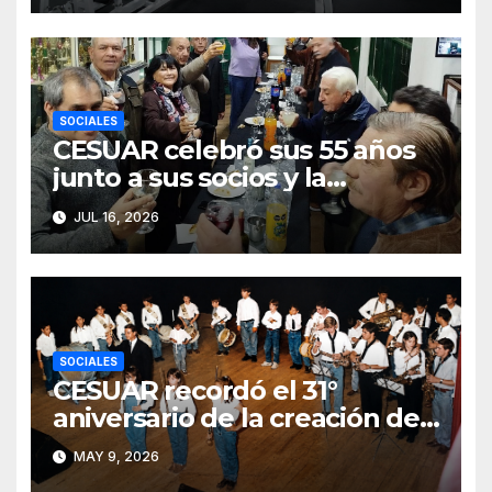
SOCIALES
CESUAR celebró sus 55 años
junto a sus socios y la
comunidad de Azul
JUL 16, 2026
SOCIALES
CESUAR recordó el 31°
aniversario de la creación de
la Agrupación de Bandas San
MAY 9, 2026
Gabriel