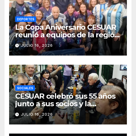
DEPORTES
La Copa Aniversario CESUAR
reunió a equipos de la región
en una jornada de newcom y
JULIO 16, 2026
camaradería
SOCIALES
CESUAR celebró sus 55 años
junto a sus socios y la
comunidad de Azul
JULIO 16, 2026