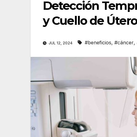
Detección Temp
y Cuello de Úter
#beneficios
,
#cáncer
,
JUL 12, 2024