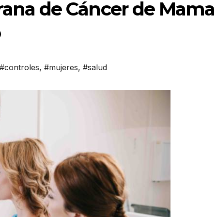
rana de Cáncer de Mama
o
#controles
,
#mujeres
,
#salud