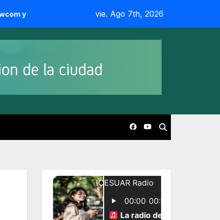
vie. Ago 7th, 2026
radería
CESUAR celebró sus 55 años junto a sus socios y