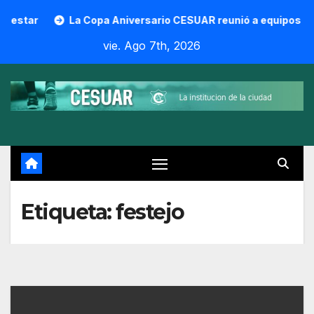
Skip
pa Aniversario CESUAR reunió a equipos de la región en una 
to
vie. Ago 7th, 2026
content
Etiqueta:
festejo