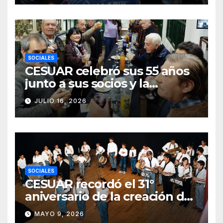
SOCIALES
CESUAR celebró sus 55 años
junto a sus socios y la
comunidad de Azul
JULIO 16, 2026
SOCIALES
CESUAR recordó el 31°
aniversario de la creación de
la Agrupación de Bandas San
MAYO 9, 2026
Gabriel