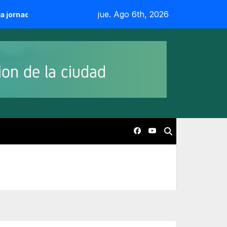
jue. Ago 6th, 2026
newcom y camaradería
CESUAR celebró sus 55 años junto 