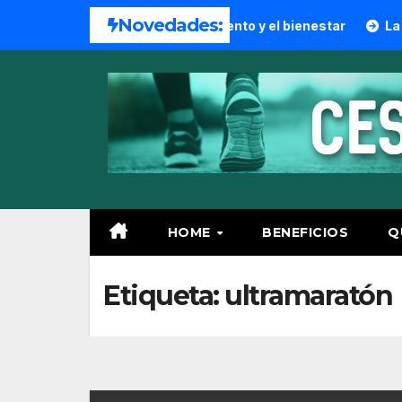
Skip
Novedades:
a salud, el entrenamiento y el bienestar
La Copa Anivers
to
content
HOME
BENEFICIOS
Q
Etiqueta:
ultramaratón