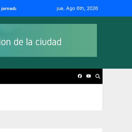
jue. Ago 6th, 2026
 newcom y camaradería
CESUAR celebró sus 55 años junto 