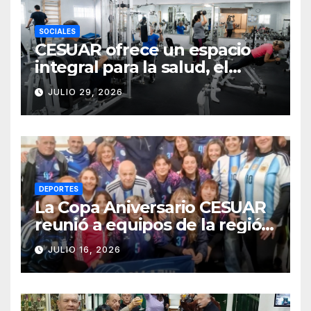
SOCIALES
CESUAR ofrece un espacio
integral para la salud, el
entrenamiento y el bienestar
JULIO 29, 2026
DEPORTES
La Copa Aniversario CESUAR
reunió a equipos de la región
en una jornada de newcom y
JULIO 16, 2026
camaradería