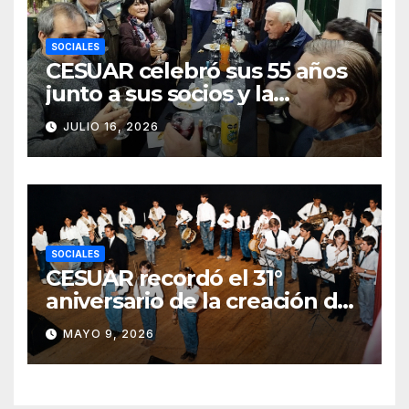
SOCIALES
CESUAR celebró sus 55 años
junto a sus socios y la
comunidad de Azul
JULIO 16, 2026
SOCIALES
CESUAR recordó el 31°
aniversario de la creación de
la Agrupación de Bandas San
MAYO 9, 2026
Gabriel