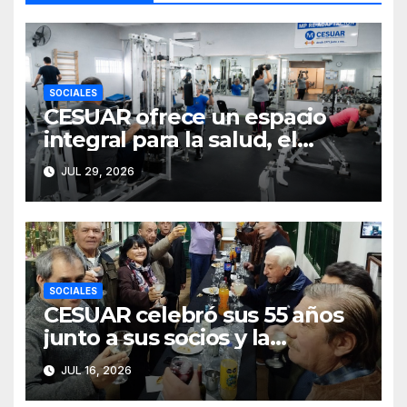
SOCIALES
CESUAR ofrece un espacio
integral para la salud, el
entrenamiento y el bienestar
JUL 29, 2026
SOCIALES
CESUAR celebró sus 55 años
junto a sus socios y la
comunidad de Azul
JUL 16, 2026