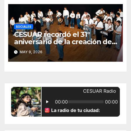
SOCIALES
CESUAR recordó el 31°
aniversario de la creación de
la Agrupación de Bandas San
MAY 9, 2026
Gabriel