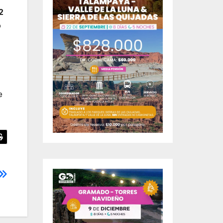
2
o
e