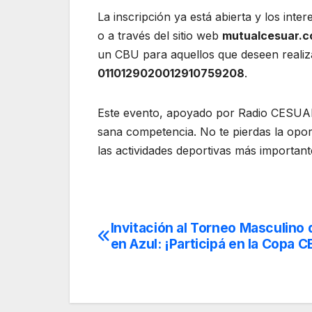
La inscripción ya está abierta y los in
o a través del sitio web
mutualcesuar.
un CBU para aquellos que deseen realiza
0110129020012910759208
.
Este evento, apoyado por Radio CESUAR
sana competencia. No te pierdas la opor
las actividades deportivas más important
Invitación al Torneo Masculino 
Navegación
en Azul: ¡Participá en la Copa 
de
entradas