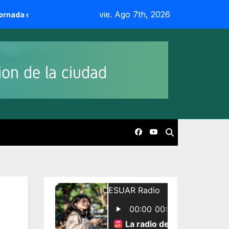
vie. Ago 7th, 2026
m y camaradería
CESUAR celebró sus 55 años junto a sus 