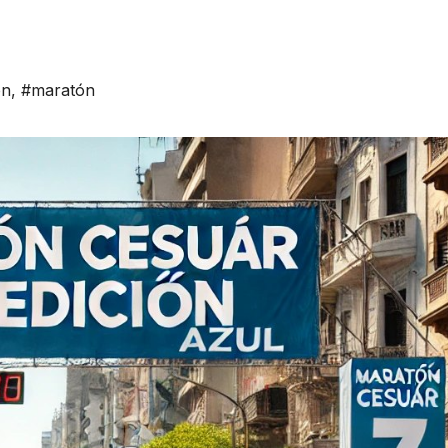
ón
,
#maratón