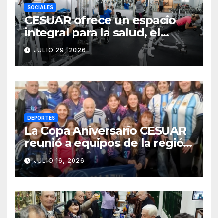
SOCIALES
CESUAR ofrece un espacio
integral para la salud, el
entrenamiento y el bienestar
JULIO 29, 2026
DEPORTES
La Copa Aniversario CESUAR
reunió a equipos de la región
en una jornada de newcom y
JULIO 16, 2026
camaradería