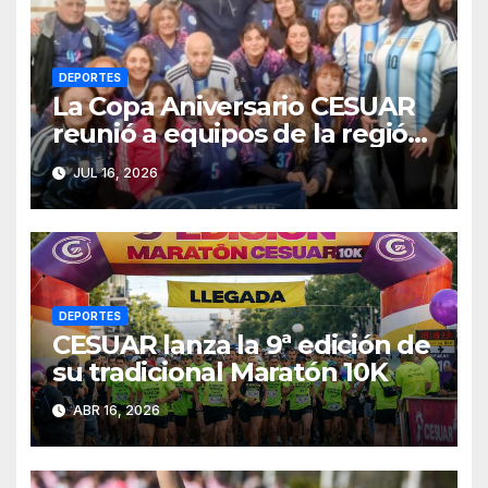
DEPORTES
La Copa Aniversario CESUAR
reunió a equipos de la región
en una jornada de newcom y
JUL 16, 2026
camaradería
DEPORTES
CESUAR lanza la 9ª edición de
su tradicional Maratón 10K
ABR 16, 2026