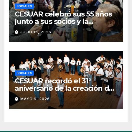
SOCIALES
CESUAR celebró sus 55 años
junto a sus socios y la
comunidad de Azul
JULIO 16, 2026
SOCIALES
CESUAR recordó el 31°
aniversario de la creación de
la Agrupación de Bandas San
MAYO 9, 2026
Gabriel